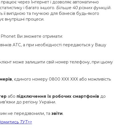
 працює через Інтернет і дозволяє автоматично
статистику і багато іншого.
Більше 40 різних функцій.
її вигідною та гнучкою для бізнесів будь-якого
ує внутрішні процеси.
д Phonet Ви зможете отримати:
дзвінків АТС, а при необхідності передаються у Вашу
е клієнт може залишити свій номер телефону, при цьому
мерів
, єдиного номеру 0800 ХХХ ХХХ або можливість
тер
або
підключення їх робочих смартфонів
до
ив’язки до регіону України.
яким не передзвонили, та
звіти
.
йомитись ТУТ>>