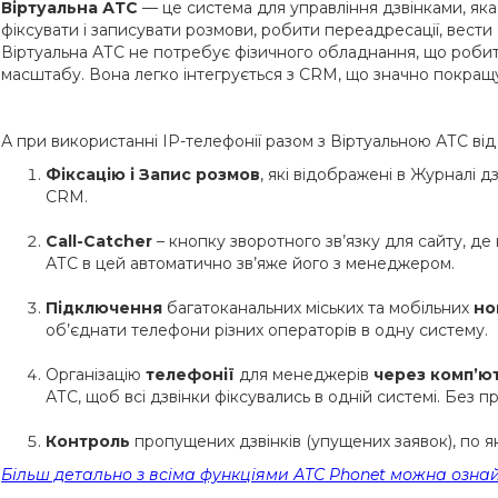
Віртуальна АТС
— це система для управління дзвінками, яка
фіксувати і записувати розмови, робити переадресації, вести 
Віртуальна АТС не потребує фізичного обладнання, що робить 
масштабу. Вона легко інтегрується з CRM, що значно покращ
А при використанні ІР-телефонії разом з Віртуальною АТС ві
Фіксацію і Запис розмов
, які відображені в Журналі 
CRM.
Call-Catcher
– кнопку зворотного зв’язку для сайту, д
АТС в цей автоматично зв’яже його з менеджером.
Підключення
багатоканальних міських та мобільних
но
об’єднати телефони різних операторів в одну систему.
Організацію
телефонії
для менеджерів
через комп’ю
АТС, щоб всі дзвінки фіксувались в одній системі. Без пр
Контроль
пропущених дзвінків (упущених заявок), по 
Більш детально з всіма функціями АТС Phonet можна озна