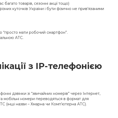
с багато товарів, сезонні акції тощо)
ізних куточків України і бути фізично не прив’язаними
.
о “просто мати робочий смартфон”.
уальною АТС.
ікації з ІР-телефонією
фонні дзвінки зі “звичайних номерів” через Інтернет,
і та мобільні номери переводяться в формат для
АТС (інші назви – Хмарна чи Комп’ютерна АТС).