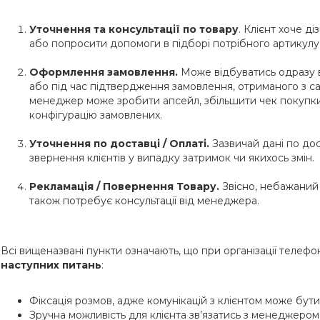
Уточнення та консультації по товару
. Клієнт хоче д
або попросити допомоги в підборі потрібного артикулу 
Оформлення замовлення.
Може відбуватись одразу в
або під час підтвердження замовлення, отриманого з са
менеджер може зробити апсейл, збільшити чек покупк
конфігурацію замовлених.
Уточнення по доставці / Оплаті.
Зазвичай дані по дос
звернення клієнтів у випадку затримок чи якихось змін.
Рекламація / Повернення Товару.
Звісно, небажаний 
також потребує консультації від менеджера.
Всі вищеназвані пункти означають, що при організації телефо
наступних питань
:
Фіксація розмов, адже комунікацій з клієнтом може бути
Зручна можливість для клієнта зв’язатись з менеджером