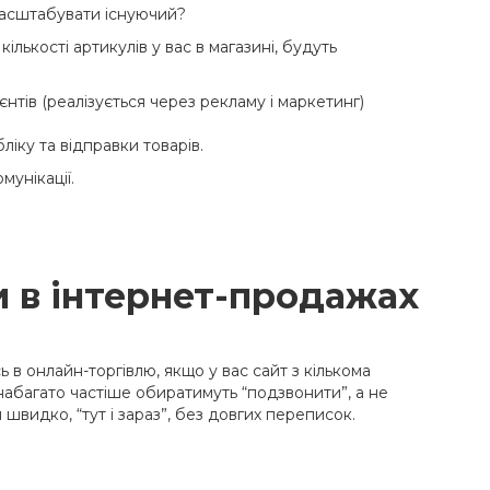
масштабувати існуючий?
ількості артикулів у вас в магазині, будуть
єнтів (реалізується через рекламу і маркетинг)
іку та відправки товарів.
мунікації.
ми в інтернет-продажах
в онлайн-торгівлю, якщо у вас сайт з кількома
і набагато частіше обиратимуть “подзвонити”, а не
 швидко, “тут і зараз”, без довгих переписок.