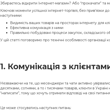
Збираєтесь відкрити Інтернет-магазин? Або “прокачати” та 
Ключові моменти успішної інтернет-торгівлі, без прив’язки до к
наступними:
Видимість ваших товарів на просторах інтернету для клі
Ефективна комунікація з ними
Правильно побудовані процеси закупок, складського обл
У цій статті поговоримо про технічні особливості організації ко
1. Комунікація з клієнта
Незважаючи на те, що месенджери та чати активно увірвались 
десятками, сотнями, а то і тисячами товарів, клієнти в Україн
“написати”, тому що хочуть отримати відповіді на свої питання
Це може стосуватись наступних питань: