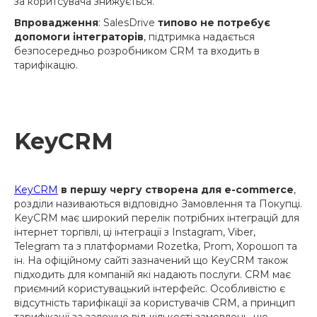
за коритсувача знижується.
Впровадження
: SalesDrive
типово не потребує
допомоги інтеграторів
, підтримка надається
безпосередньо розробником CRM та входить в
тарифікацію.
KeyCRM
KeyCRM
в першу чергу створена для e-commerce
,
розділи називаються відповідно Замовлення та Покупці.
KeyCRM має широкий перелік потрібних інтеграцій для
інтернет торгівлі, ці інтеграції з Instagram, Viber,
Telegram та з платформами Rozetka, Prom, Хорошоп та
ін. На офіційному сайті зазначений що KeyCRM також
підходить для компаній які надають послуги. CRM має
приємний користувацький інтерфейс. Особливістю є
відсутність тарифікації за користувачів CRM, а принцип
тарифікації за залежно від кількості замовлень, що