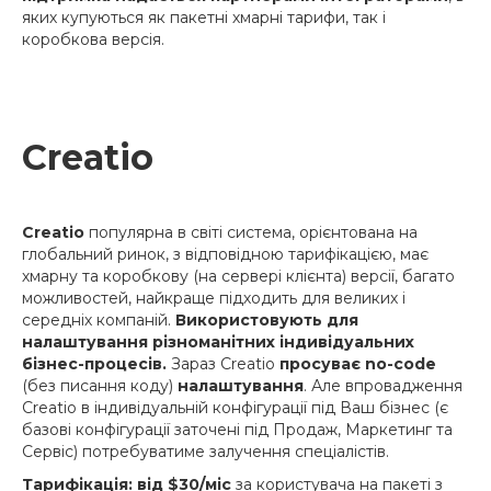
яких купуються як пакетні хмарні тарифи, так і
коробкова версія.
Creatio
Creatio
популярна в світі система, орієнтована на
глобальний ринок, з відповідною тарифікацією, має
хмарну та коробкову (на сервері клієнта) версії, багато
можливостей, найкраще підходить для великих і
середніх компаній.
Використовують для
налаштування різноманітних індивідуальних
бізнес-процесів.
Зараз Creatio
просуває no-code
(без писання коду)
налаштування
. Але впровадження
Creatio в індивідуальній конфігурації під Ваш бізнес (є
базові конфігурації заточені під Продаж, Маркетинг та
Сервіс) потребуватиме залучення спеціалістів.
Тарифікація: від $30/міс
за користувача на пакеті з