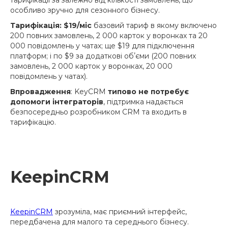
особливо зручно для сезонного бізнесу.
Тарифікація: $19/міс
базовий тариф в якому включено
200 повних замовлень, 2 000 карток у воронках та 20
000 повідомлень у чатах; ще $19 для підключення
платформ; і по $9 за додаткові обʼєми (200 повних
замовлень, 2 000 карток у воронках, 20 000
повідомлень у чатах).
Впровадження
: KeyCRM
типово не потребує
допомоги інтеграторів
, підтримка надається
безпосередньо розробником CRM та входить в
тарифікацію.
KeepinCRM
KeepinCRM
зрозуміла, має приємний інтерфейс,
передбачена для малого та середнього бізнесу.