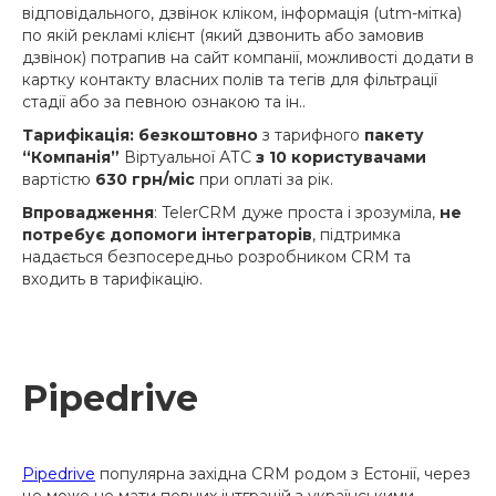
відповідального, дзвінок кліком, інформація (utm-мітка)
по якій рекламі клієнт (який дзвонить або замовив
дзвінок) потрапив на сайт компанії, можливості додати в
картку контакту власних полів та тегів для фільтрації
стадії або за певною ознакою та ін..
Тарифікація: безкоштовно
з тарифного
пакету
“Компанія”
Віртуальної АТС
з 10 користувачами
вартістю
630 грн/міс
при оплаті за рік.
Впровадження
: TelerCRM дуже проста і зрозуміла,
не
потребує допомоги інтеграторів
, підтримка
надається безпосередньо розробником CRM та
входить в тарифікацію.
Pipedrive
Pipedrive
популярна західна CRM родом з Естонії, через
це може не мати певних інтграцій з українськими