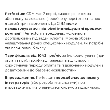
Perfectum
CRM має 2 версії, хмарне рішення за
абонплату та локальне (коробкову версію) зі сплатою
ліцензій при підключенні. Ця CRM
може
налаштовуватися під різні індивідуальні процеси
компанії
. Perfectum передбачає можливість
доопрацювань під задачі клієнтів. Можна обрати
налаштування різних специфічних модулей, які потрібні
під певні галузі бізнесу.
Тарифікація: від 1042 грн/міс
за 5-х користувачів (при
оплаті за рік), тарифікація залежить від кількості
користувачів періоду оплати та підключених модулей з
додатковими до базових можливостями.
Впровадження
: Perfectum
передбачає допомогу
інтеграторів
(або розробника системи) при
впровадженні, яка оплачується окремо з підтримкою.