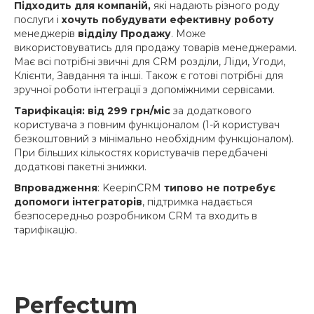
Підходить для компаній,
які надають різного роду
послуги і
хочуть побудувати ефективну роботу
менеджерів
відділу Продажу
. Може
використовуватись для продажу товарів менеджерами.
Має всі потрібні звичні для CRM розділи, Ліди, Угоди,
Клієнти, Завдання та інші. Також є готові потрібні для
зручної роботи інтеграції з допоміжними сервісами.
Тарифікація: від 299 грн/міс
за додаткового
користувача з повним функціоналом (1-й користувач
безкоштовний з мінімально необхідним функціоналом).
При більших кількостях користувачів передбачені
додаткові пакетні знижки.
Впровадження
: KeepinCRM
типово не потребує
допомоги інтеграторів
, підтримка надається
безпосередньо розробником CRM та входить в
тарифікацію.
Perfectum