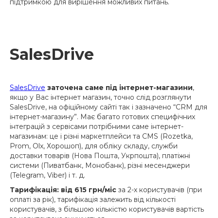
підтримкою для вирішення можливих питань.
SalesDrive
SalesDrive
заточена саме під інтернет-магазини
,
якщо у Вас інтернет магазин, точно слід розглянути
SalesDrive, на офіційному сайті так і зазначено “CRM для
інтернет-магазину”. Має багато готових специфічних
інтеграцій з сервісами потрібними саме інтернет-
магазинам: це і різні маркетплейси та CMS (Rozetka,
Prom, Olx, Хорошоп), для обліку складу, служби
доставки товарів (Нова Пошта, Укрпошта), платіжні
системи (Пиватбанк, Монобанк), різні месенджери
(Telegram, Viber) і т. д.
Тарифікація: від 615 грн/міс
за 2-х користувачів (при
оплаті за рік), тарифікація залежить від кількості
користувачів, з більшою кількістю користувачів вартість