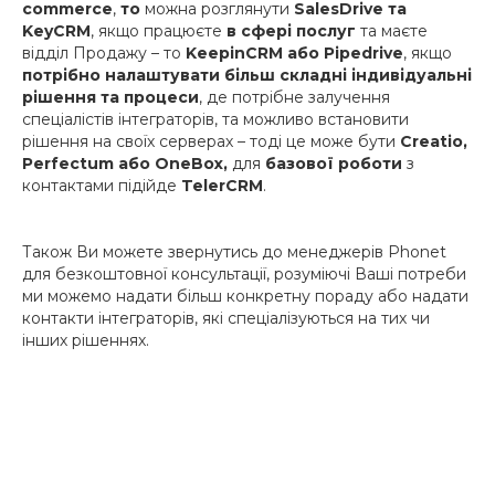
commerce
,
то
можна розглянути
SalesDrive та
KeyCRM
, якщо працюєте
в сфері послуг
та маєте
відділ Продажу – то
KeepinCRM або Pipedrive
, якщо
потрібно налаштувати більш складні індивідуальні
рішення та процеси
, де потрібне залучення
спеціалістів інтеграторів, та можливо встановити
рішення на своїх серверах – тоді це може бути
Creatio,
Perfectum або OneBox,
для
базової роботи
з
контактами підійде
TelerCRM
.
Також Ви можете звернутись до менеджерів Phonet
для безкоштовної консультації, розуміючі Ваші потреби
ми можемо надати більш конкретну пораду або надати
контакти інтеграторів, які спеціалізуються на тих чи
інших рішеннях.