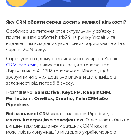
Яку CRM обрати серед досить великої кількості?
Особливо це питання стає актуальним у звʼязку з
припиненням роботи bitrix24 на ринку України та
видаленням всіх даних українських користувачів з 1-го
червня 2023 року.
Спробуємо в цілому розглянути популярні в Україні
CRM-системи
, в яких є інтеграція з телефонією
(Віртуальною АТС/IP-телефонією) Phonet, щоб
зрозуміти які з них доцільно вивчати детальніше в
залежності від потреб бізнесу.
Розглянемо:
SalesDrive, KeyCRM, KeepinCRM,
Perfectum, OneBox, Creatio, TelerCRM або
Pipedrive.
Всі зазначені CRM
українські, окрім Pipedrive, та
мають інтеграцію з телефонією
. Отже, мають більше
вигідну тарифікацію ніж у західних CRM’ках та
можливість комунікації з місцевою україномовною