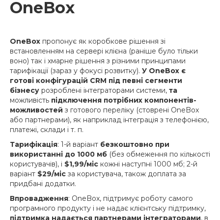
OneBox
OneBox
пропонує як коробкове рішення зі
встановленням на сервері клієна (раніше було тільки
воно) так і хмарне рішення з різними принципами
тарифікації (зараз у фокусі розвитку).
У OneBox є
готові конфігурацій CRM під певні сегменти
бізнесу
розроблені інтеграторами системи,
та
можливість
підключення потрібних компонентів-
можливостей
з готового переліку (стоврені OneBox
або партнерами), як наприклад інтеграція з телефонією,
платежі, склади і т. п.
Тарифікація
: 1-й варіант
безкоштовно при
використанні до 1000 мб
(без обмеження по кількості
користувачів), і
$1,99/міс
кожні наступні 1000 мб; 2-й
варіант
$29/міс
за користувача, також доплата за
придбані додатки.
Впровадження
: OneBox, підтримує роботу самого
програмного продукту і не надає клієнтську підтримку,
підтримка надається партнерами інтеграторами
, в