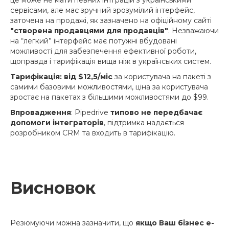
сервісами, але має зручний зрозумілий інтерфейс,
заточена на продажі, як зазначено на офіційному сайті
"створена продавцями для продавців"
. Незважаючи
на “легкий” інтерфейс має потужні вбудовані
можливості для забезпечення ефективної роботи,
щоправда і тарифікація вища ніж в українських систем.
Тарифікація: від $12,5/міс
за користувача на пакеті з
самими базовими можливостями, ціна за користувача
зростає на пакетах з більшими можливостями до $99.
Впровадження
: Pipedrive
типово не передбачає
допомоги інтеграторів
, підтримка надається
розробником CRM та входить в тарифікацію.
Висновок
Резюмуючи можна зазначити, що
якщо Ваш бізнес e-