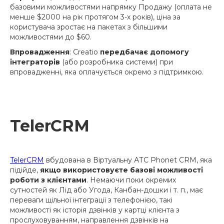
базовими можливостями напрямку Продажу (оплата не
менше $2000 на рік протягом 3-х років), ціна за
користувача зростає на пакетах з більшими
можливостями до $60.
Впровадження
: Creatio
передбачає допомогу
інтеграторів
(або розробника системи) при
впровадженні, яка оплачується окремо з підтримкою.
TelerCRM
TelerCRM
вбудована в Віртуальну АТС Phonet CRM, яка
підійде,
якщо використовуєте базові можливості
роботи з клієнтами
. Немаючи поки окремих
сутностей як Лід або Угода, Канбан-дошки і т. п., має
переваги щільної інтеграції з телефонією, такі
можливості як історія дзвінків у картці клієнта з
прослуховуванням, направлення дзвінків на