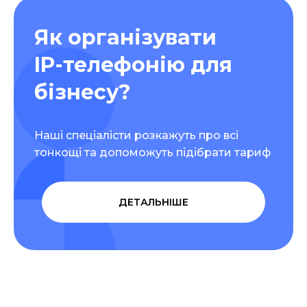
Як організувати
IP-телефонію для
бізнесу?
Наші спеціалісти розкажуть про всі
тонкощі та допоможуть підібрати тариф
ДЕТАЛЬНІШЕ