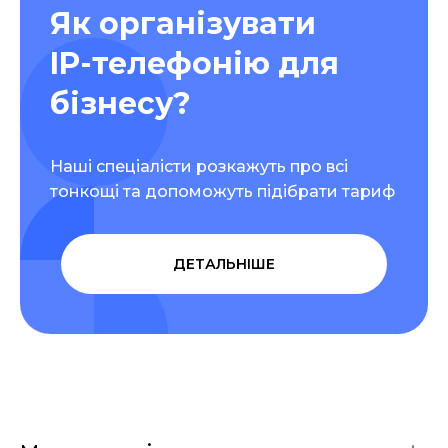
Як організувати
IP-телефонію для
бізнесу?
Наші спеціалісти розкажуть про всі
тонкощі та допоможуть підібрати тариф
ДЕТАЛЬНІШЕ