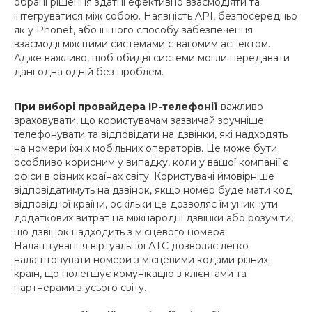
обрані рішення здатні ефективно взаємодіяти та
інтегруватися між собою. Наявність API, безпосередньо
як у Phonet, або іншого способу забезпечення
взаємодії між цими системами є вагомим аспектом.
Адже важливо, щоб обидві системи могли передавати
дані одна одній без проблем.
При виборі провайдера IP-телефонії
важливо
враховувати, що користувачам зазвичай зручніше
телефонувати та відповідати на дзвінки, які надходять
на номери їхніх мобільних операторів. Це може бути
особливо корисним у випадку, коли у вашої компанії є
офіси в різних країнах світу. Користувачі ймовірніше
відповідатимуть на дзвінок, якщо номер буде мати код
відповідної країни, оскільки це дозволяє їм уникнути
додаткових витрат на міжнародні дзвінки або розуміти,
що дзвінок надходить з місцевого номера.
Налаштування віртуальної АТС дозволяє легко
налаштовувати номери з місцевими кодами різних
країн, що полегшує комунікацію з клієнтами та
партнерами з усього світу.