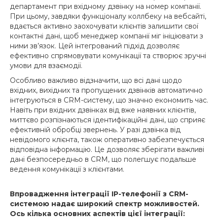
департамент при вхідному дзвінку на номер компанії.
При цьому, завдяки функціоналу коллбеку на вебсайті,
вдається активно заохочувати клієнтів залишити свої
контактні дані, щоб менеджер компанії міг ініціювати з
ними зв’язок. Цей інтегрований підхід дозволяє
ефективно спрямовувати комунікації та створює зручні
умови для взаємодії.
Особливо важливо відзначити, що всі дані щодо
вхідних, вихідних та пропущених дзвінків автоматично
інтегруються в СRM-систему, що значно економить час.
Навіть при вхідних дзвінках від вже наявних клієнтів,
миттєво розпізнаються ідентифікаційні дані, що сприяє
ефективній обробці звернень. У разі дзвінка від
невідомого клієнта, також оперативно забезпечується
відповідна інформацію. Це дозволяє зберігати важливі
дані безпосередньо в CRM, що полегшує подальше
ведення комунікації з клієнтами.
Впровадження інтеграції IP-телефонії з CRM-
системою надає широкий спектр можливостей.
Ось кілька основних аспектів цієї інтеграції: