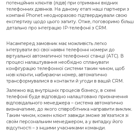
потенційних клієнтів (лідів) при отриманні вхідних
телефонних дзвінків. На даному етапі наші партнери з
компанії Phonet неодноразово підтверджували свою
експертизу щодо цього запиту. Отже, поговоримо більш
детально про інтеграцію IP-телефонії з CRM.
Насамперед замовник має можливість легко
інтегрувати всі свої наявні телефонні номери до
віртуальної автоматичної телефонної станції (АТС). В
процесі налаштування необхідно спланувати
конфігурацію телефонної системи таким чином, щоб
нові клієнти, набираючи номер, автоматично
трансформувалися в контакти й угоди в вашій CRM.
Залежно від внутрішніх процесів бізнесу, в схемі
телефонії буде відповідно налаштовано призначення
відповідального менеджера – система автоматично
визначатиме, до якого співробітника направити виклик.
Таким чином, кожен клієнт завжди зможе зв’язатися зі
своїм персональним менеджером, а у випадку його
відсутності – з іншими учасниками команди.