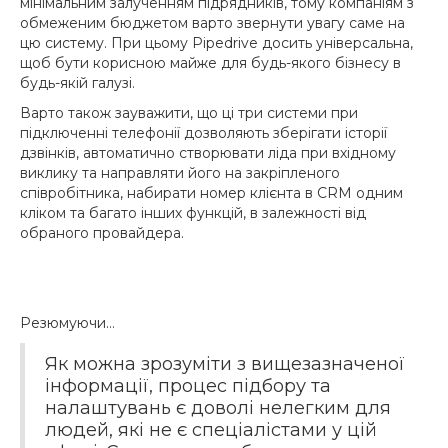
мінімальним залученням підрядників, тому компаніям з
обмеженим бюджетом варто звернути увагу саме на
цю систему. При цьому Pipedrive досить універсальна,
щоб бути корисною майже для будь-якого бізнесу в
будь-якій галузі.
Варто також зауважити, що ці три системи при
підключенні телефонії дозволяють зберігати історії
дзвінків, автоматично створювати ліда при вхідному
виклику та направляти його на закріпленого
співробітника, набирати номер клієнта в CRM одним
кліком та багато інших функцій, в залежності від
обраного провайдера.
Резюмуючи…
Як можна зрозуміти з вищезазначеної
інформації, процес підбору та
налаштувань є доволі нелегким для
людей, які не є спеціалістами у цій