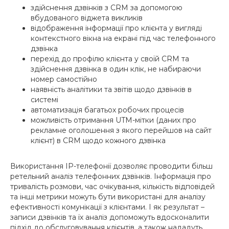
здійснення дзвінків з CRM за допомогою
вбудованого віджета викликів
відображення інформації про клієнта у вигляді
контекстного вікна на екрані під час телефонного
дзвінка
перехід до профілю клієнта у своїй CRM та
здійснення дзвінка в один клік, не набираючи
номер самостійно
наявність аналітики та звітів щодо дзвінків в
системі
автоматизація багатьох робочих процесів
можливість отримання UTM-мітки (даних про
рекламне оголошення з якого перейшов на сайт
клієнт) в CRM щодо кожного дзвінка
Використання IP-телефонії дозволяє проводити більш
ретельний аналіз телефонних дзвінків. Інформація про
тривалість розмови, час очікування, кількість відповідей
та інші метрики можуть бути використані для аналізу
ефективності комунікації з клієнтами. І як результат –
записи дзвінків та їх аналіз допоможуть вдосконалити
підхід до обслуговування клієнтів, а також нададуть