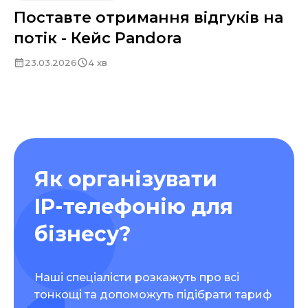
Поставте отримання відгуків на
потік - Кейс Pandora
23.03.2026
4 хв
Як організувати
IP-телефонію для
бізнесу?
Наші спеціалісти розкажуть про всі
тонкощі та допоможуть підібрати тариф