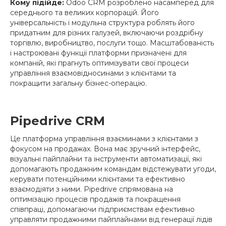
Кому підійде:
Odoo CRM розроблено насамперед для
середнього та великих корпорацій. Його
універсальність і модульна структура роблять його
придатним для різних галузей, включаючи роздрібну
торгівлю, виробництво, послуги тощо. Масштабованість
і настроювані функції платформи призначені для
компаній, які прагнуть оптимізувати свої процеси
управління взаємовідносинами з клієнтами та
покращити загальну бізнес-операцію.
Pipedrive CRM
Це платформа управління взаєминами з клієнтами з
фокусом на продажах. Вона має зручний інтерфейс,
візуальні пайплайни та інструменти автоматизації, які
допомагають продажним командам відстежувати угоди,
керувати потенційними клієнтами та ефективно
взаємодіяти з ними. Pipedrive спрямована на
оптимізацію процесів продажів та покращення
співпраці, допомагаючи підприємствам ефективно
управляти продажними пайплайнами від генерації лідів