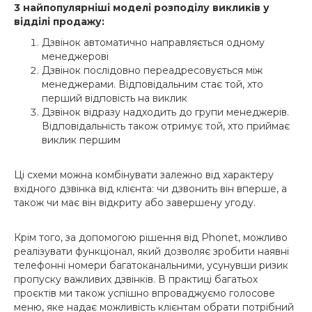
3 найпопулярніші моделі розподілу викликів у
відділі продажу:
Дзвінок автоматично направляється одному
менеджерові
Дзвінок послідовно переадресовується між
менеджерами. Відповідальним стає той, хто
перший відповість на виклик
Дзвінок відразу надходить до групи менеджерів.
Відповідальність також отримує той, хто приймає
виклик першим
Ці схеми можна комбінувати залежно від характеру
вхідного дзвінка від клієнта: чи дзвонить він вперше, а
також чи має він відкриту або завершену угоду.
Крім того, за допомогою рішення від Phonet, можливо
реалізувати функціонал, який дозволяє зробити наявні
телефонні номери багатоканальними, усунувши ризик
пропуску важливих дзвінків. В практиці багатьох
проєктів ми також успішно впроваджуємо голосове
меню, яке надає можливість клієнтам обрати потрібний