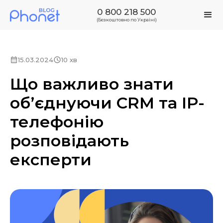
0 800 218 500
(Безкоштовно по Україні)
15.03.2024
10 хв
Що важливо знати
обʼєднуючи CRM та IP-
телефонію
розповідають
експерти