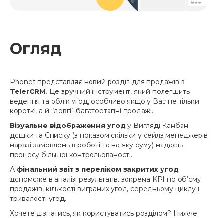
‍Огляд
Phonet представляє новий розділ для продажів в
TelerCRM
. Це зручний інструмент, який полегшить
ведення та облік угод, особливо якщо у Вас не тільки
короткі, а й “довгі” багатоетапні продажі.
Візуальне відображення угод
у Вигляді Канбан-
дошки та Списку (з показом скільки у сейлз менеджерів
наразі замовлень в роботі та на яку суму) надасть
процесу більшої контрольованості.
А
фінальний звіт з переліком закритих угод
допоможе в аналізі результатів, зокрема KPI по об’єму
продажів, кількості виграних угод, середньому циклу і
тривалості угод.
Хочете дізнатись, як користуватись розділом? Нижче