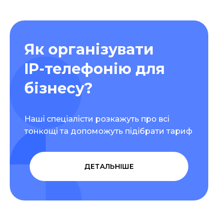
Як організувати
IP-телефонію для
бізнесу?
Наші спеціалісти розкажуть про всі
тонкощі та допоможуть підібрати тариф
ДЕТАЛЬНІШЕ