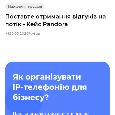
Маркетинг і продажі
Поставте отримання відгуків на
потік - Кейс Pandora
23.03.2026
4 хв
Як організувати
IP-телефонію для
бізнесу?
Наші спеціалісти розкажуть про всі