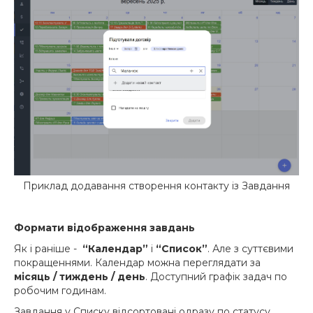
Приклад додавання створення контакту із Завдання
Формати відображення завдань
Як і раніше -
“Календар”
і
“Список”
. Але з суттєвими
покращеннями. Календар можна переглядати за
місяць / тиждень / день
. Доступний графік задач по
робочим годинам.
Завдання у Списку відсортовані одразу по статусу