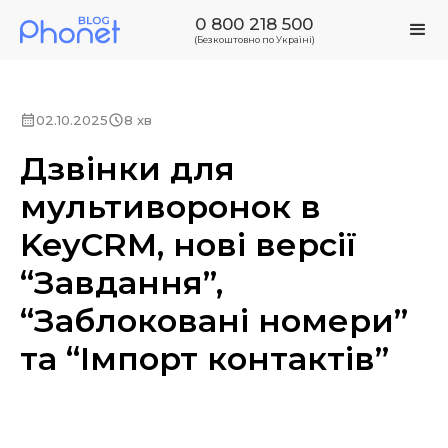
0 800 218 500
(Безкоштовно по Україні)
02.10.2025
8 хв
Дзвінки для
мультиворонок в
KeyCRM, нові версії
“Завдання”,
“Заблоковані номери”
та “Імпорт контактів”