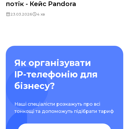
потік - Кейс Pandora
23.03.2026
4 хв
Як організувати
IP-телефонію для
бізнесу?
Наші спеціалісти розкажуть про всі
тонкощі та допоможуть підібрати тариф