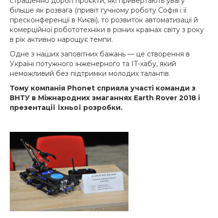
страшенно дорогі проєкти, які привертають увагу
більше як розвага (привіт гучному роботу Софія і її
пресконференції в Києві), то розвиток автоматизації й
комерційної робототехніки в різних країнах світу з року
в рік активно нарощує темпи.
Одне з наших заповітних бажань — це створення в
Україні потужного інженерного та IT-хабу, який
неможливий без підтримки молодих талантів.
Тому компанія Phonet сприяла участі команди з
ВНТУ в Міжнародних змаганнях Earth Rover 2018 і
презентації їхньої розробки.