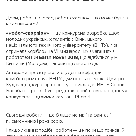
Дрон, робот-пилосос, робот-скорпіон… що може бути в
них спільного?
«Робот-скорпіон»
— це конкурсна розробка двох
молодих українських талантів з Вінницького
національного технічного університету (ВНТУ), яка
отримала «срібло» на VI міжнародних змаганнях з
робототехніки
Earth Rover 2018
, що відбулися у м.
Кишинів (Молдова) наприкінці листопада.
Авторами проєкту стали студенти кафедри
комп’ютерних наук ВНТУ Дмитро Пантелюк і Дмитро
Кудрявцев, куратор проєкту — викладач ВНТУ Сергій
Барабан. Проєкт був представлений на міжнародному
конкурсі за підтримки компанії Phonet.
Сьогодні роботи — це більше не мрії та фантазії
письменників і режисерів.
І якщо людиноподібні роботи — це поки що точкові й