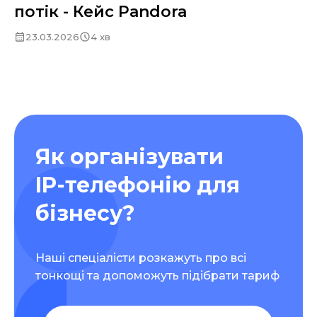
потік - Кейс Pandora
23.03.2026
4 хв
Як організувати
IP-телефонію для
бізнесу?
Наші спеціалісти розкажуть про всі
тонкощі та допоможуть підібрати тариф